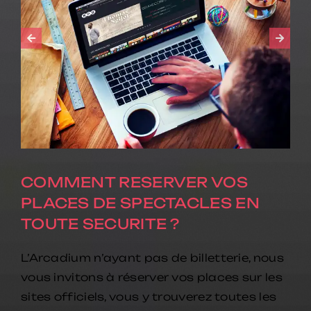
INFORMATION HORAIRES
OUVERTURE DES PORTES ET
DÉBUT DE SPECTACLE
Pour que vous puissiez profiter de chaque
instant, les portes de l’Arcadium ouvrent
90 minutes
avant le début du spectacle.