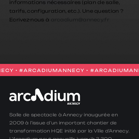
Nous vous recommandons d’occuper
votre place
30 minutes
avant le début du
spectacle.
Plus d’info ?
#ARCADIUMANNECY • #ARCADIUMANNECY •
Salle de spectacle à Annecy inaugurée en
2009 à l’issue d’un important chantier de
transformation HQE initié par la Ville d’Annecy.
L’Arcadium peut accueillir jusqu’à 3.300