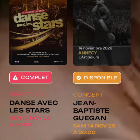
COMPLET
DISPONIBLE
SPECTACLE
CONCERT
DANSE AVEC
JEAN-
LES STARS
BAPTISTE
GUEGAN
VEN 13 NOV 26
À 20:00
SAM 14 NOV 26
À 20:00