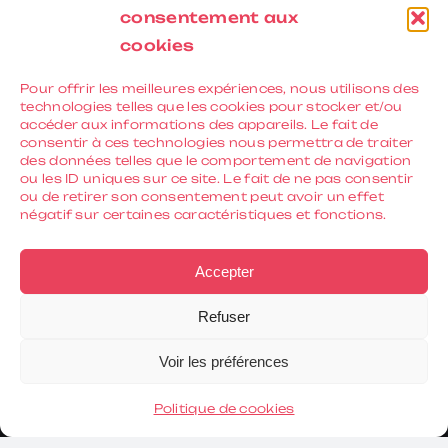
consentement aux
cookies
Pour offrir les meilleures expériences, nous utilisons des
technologies telles que les cookies pour stocker et/ou
Salle de spectacle à Annecy inaugurée en
accéder aux informations des appareils. Le fait de
2009 à l’issue d’un important chantier de
consentir à ces technologies nous permettra de traiter
des données telles que le comportement de navigation
transformation HQE initié par la Ville d’Annecy.
ou les ID uniques sur ce site. Le fait de ne pas consentir
L’Arcadium peut accueillir jusqu’à 3.300
ou de retirer son consentement peut avoir un effet
négatif sur certaines caractéristiques et fonctions.
spectateurs debout, 1.960 assis ou 2.850 en
configuration assis/debout.
Accepter
Refuser
Voir les préférences
#FANPASGOGO
Politique de cookies
Attention à la revente de places de