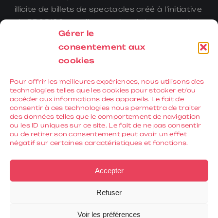
illicite de billets de spectacles créé à l’initiative
du PRODISS, syndicat national de spectacle
Gérer le
musical et de variété.
consentement aux
www.fanpasgogo.fr
cookies
Pour offrir les meilleures expériences, nous utilisons des
technologies telles que les cookies pour stocker et/ou
accéder aux informations des appareils. Le fait de
#ARCADIUMANNECY
consentir à ces technologies nous permettra de traiter
des données telles que le comportement de navigation
Arcadium Annecy
ou les ID uniques sur ce site. Le fait de ne pas consentir
ou de retirer son consentement peut avoir un effet
32, Boulevard du fier
négatif sur certaines caractéristiques et fonctions.
74000 Annecy – France
arcadium@annecy.fr
Accepter
Refuser
Voir les préférences